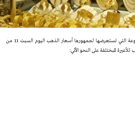
تقدم بوابة ” الشرقية نيوز” استمرارًا للخدمات المتنوعة التي تستعرضها لجمهورها أسعار الذهب اليوم السبت 11 من