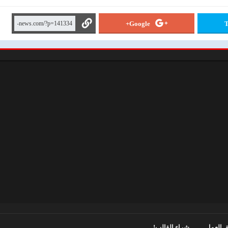
Google+
T
 العمل
شراء القالب!