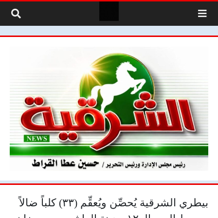
لتخطي إلى المحتوى
بيطري الشرقية يُحصِّن ويُعقِّم (٣٣) كلباً ضالاً