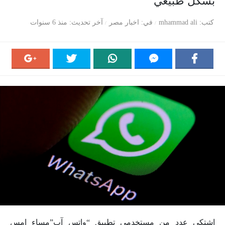
بشكل طبيعي
كتب
mhammad ali
في
اخبار مصر
آخر تحديث
منذ 6 سنوات
اشتكى عدد من مستخدمى تطبيق “واتس آب”مساء امس