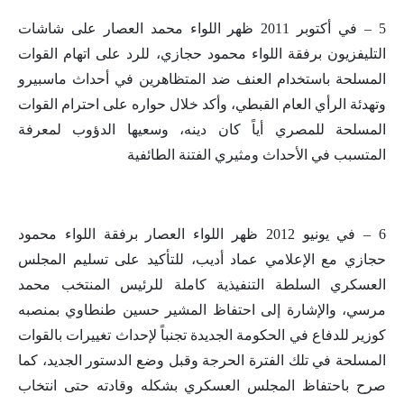
5 – في أكتوبر 2011 ظهر اللواء محمد العصار على شاشات
التليفزيون برفقة اللواء محمود حجازي، للرد على اتهام القوات
المسلحة باستخدام العنف ضد المتظاهرين في أحداث ماسبيرو
وتهدئة الرأي العام القبطي، وأكد خلال حواره على احترام القوات
المسلحة للمصري أياً كان دينه، وسعيها الدؤوب لمعرفة
المتسبب في الأحداث ومثيري الفتنة الطائفية
6 – في يونيو 2012 ظهر اللواء العصار برفقة اللواء محمود
حجازي مع الإعلامي عماد أديب، للتأكيد على تسليم المجلس
العسكري السلطة التنفيذية كاملة للرئيس المنتخب محمد
مرسي، والإشارة إلى احتفاظ المشير حسين طنطاوي بمنصبه
كوزير للدفاع في الحكومة الجديدة تجنباً لإحداث تغييرات بالقوات
المسلحة في تلك الفترة الحرجة وقبل وضع الدستور الجديد، كما
صرح باحتفاظ المجلس العسكري بشكله وقادته حتى انتخاب