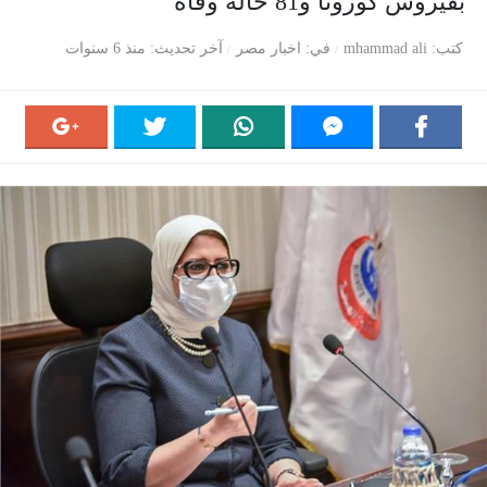
بفيروس كورونا و81 حالة وفاة
كتب
mhammad ali
في
اخبار مصر
آخر تحديث
منذ 6 سنوات