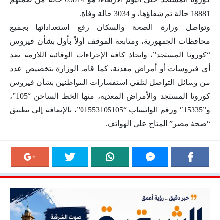
18881 حالة تم شفاؤها، و 3034 حالة وفاة.
وتواصل وزارة الصحة والسكان رفع استعداداتها بجميع
محافظات الجمهورية، ومتابعة الموقف أولاً بأول بشأن فيروس
“كورونا المستجد”، واتخاذ كافة الإجراءات الوقائية اللازمة ضد
أي فيروسات أو أمراض معدية، كما قاما الوزارة بتخصيص عدد
من وسائل التواصل لتلقي استفسارات المواطنين بشأن فيروس
كورونا المستجد والأمراض المعدية، منها الخط الساخن “105”،
و”15335″ ورقم الواتساب “01553105105”، بالإضافة إلى تطبيق
“صحة مصر” المتاح على الهواتف.