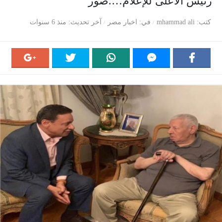
رئيس الأعلى للإعلام….صور
كتب
mhammad ali
في
اخبار مصر
آخر تحديث
منذ 6 سنوات