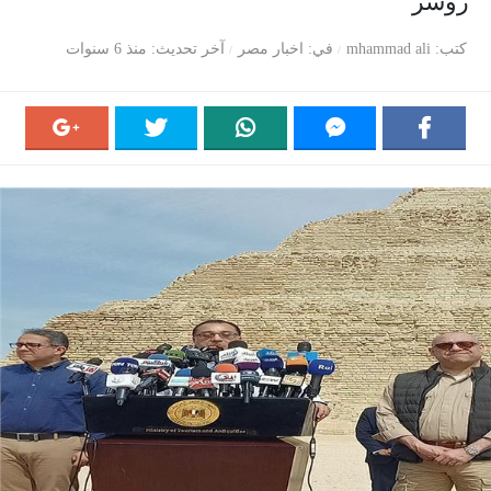
زوسر
كتب
mhammad ali
في
اخبار مصر
آخر تحديث
منذ 6 سنوات