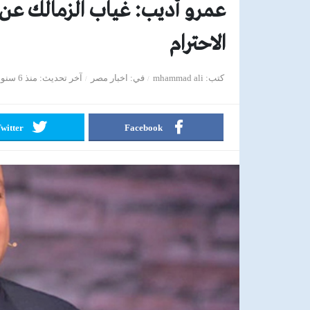
عمرو أديب: غياب الزمالك عن
الاحترام
كتب
mhammad ali
في
اخبار مصر
آخر تحديث
منذ 6 سنوات
witter
Facebook