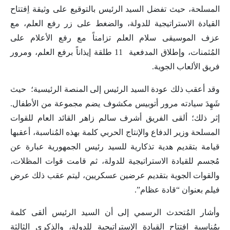
المسلحة، حيث تفضل السيد الرئيس بالتوقيع على وثيقة اِفتتاح
القيادة الاستراتيجية للدولة، والضغط على زر رفع العلم، مع
عزف الموسيقى سلام العلم تزامناً مع رفع الأعلام على
المُثمنات، وإطلاق المدفعية 11 طلقة إيذاناً برفع العلم، ومرور
فريق الألعاب الجوية.
وقد أعقب ذلك عودة السيد الرئيس إلى المنصة الرئيسية؛ حيث
شَهِدَ سيادته مرور أتوبيس مكشوف يضم مجموعة من الأطفال.
إثر ذلك؛ ألقى الفريق أشرف سالم زاهر القائد العام للقوات
المسلحة وزير الدفاع والإنتاج الحربي كلمة بهذه المُناسبة، أعقبها
قيامة بتقديم هدية تذكارية للسيد رئيس الجمهورية عبارة عن
مُجسم للقيادة الاستراتيجية للدولة، ثم قامت قوات المظلات،
والقوات الجوية بتقديم عرضين عسكريين، ليتم عقب ذلك عرض
فيلم بعنوان “قادة عظام”.
وأشار المُتحدث الرسمي إلى أن السيد الرئيس ألقى كلمة
بمُناسبة افتتاح القيادة الإستراتيجية للدولة، والذكرى الثالثة