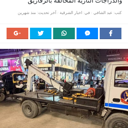
والدراجات النارية المخالفة بالزقازيق
كتب
عبد الشافي
في
اخبار الشرقية
آخر تحديث
منذ شهرين