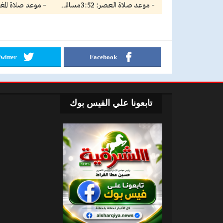
– موعد صلاة العصر: 3:52مساءً..
– موعد صلاة المغرب: 6:17
witter
Facebook
تابعونا علي الفيس بوك