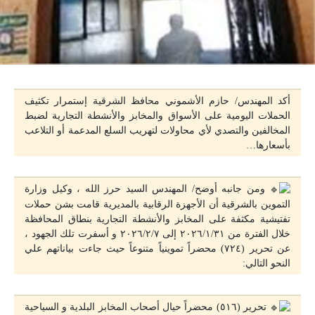
أكد المهندس/ حازم الأشموني محافظ الشرقية إستمرار تكثيف
الحملات اليومية على الأسواق والمخابز والأنشطة التجارية لضبط
المخالفين والتصدي لأي محاولات لتهريب السلع المدعمة أو التلاعب
بأسعارها…
ومن جانبه أوضح/ المهندس السيد حرز الله ، وكيل وزارة
التموين بالشرقية أن الأجهزة الرقابية بالمديرية قامت بشن حملات
تفتيشية مكثفة على المخابز والأنشطة التجارية بنطاق المحافظة
خلال الفترة من ٢٠٢٦/١/٣١ إلى ٢٠٢٦/٢/٧ و أسفرت تلك الجهود ،
عن تحرير (٧٢٤) محضراً تموينياً متنوعاً حيث جاءت بياناتهم علي
النحو التالي:
تحرير (٥١٦) محضراً حيال أصحاب المخابز البلدية و السياحية