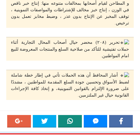
و المطاحن لقيام أصحابها بمخالفات متنوعه منها: إنتاج خبر ناقص
في الوزن ، إنتاج خبز مخالف للإشتراطات والمواصفات التموينية ،
توقف المخبز عن الإنتاج بدون عذر ، وضبط مخابز تعمل بدون
ترخيص.
تحرير (٢٠٨) محضر حيال أصحاب المحال التجارية أثناء
حملات تفتيشية للتأكد من صلاحية السلع والمنتجات المعروضة للبيع
امام المواطنين.
أشار المحافظ أن هذه الحملات تأتي في إطار خطة شاملة
لضبط الأسواق وتحسين جودة السلع المقدمة للمواطنين ، مشددًا
على ضرورة الإلتزام بالقوانين التموينية، و إتخاذ كافة الإجراءات
القانونية حيال غير الملتزمين.