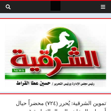
لتخطي إلى المحتوى
تموين الشرقية: يُحرر (٧٢٤) محضراً حيال