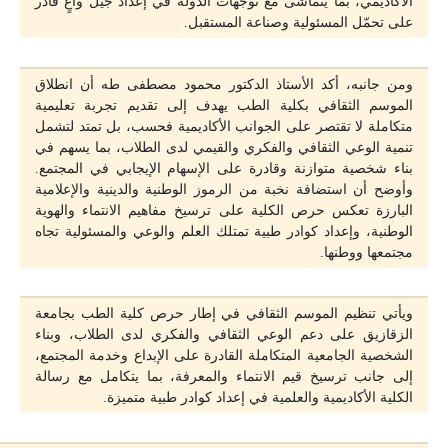
الأكاديمي، بما يتماشى مع توجهات الدولة في إعداد جيل واعٍ قادر
على تحمّل المسئولية وصناعة المستقبل.
ومن جانبه، أكد الأستاذ الدكتور محمود مصطفى طه أن انطلاق
الموسم الثقافي بكلية الطب يهدف إلى تقديم تجربة تعليمية
متكاملة لا تقتصر على الجوانب الأكاديمية فحسب، بل تمتد لتشمل
تنمية الوعي الثقافي والفكري والقيمي لدى الطلاب، بما يسهم في
بناء شخصية متوازنة وقادرة على الإسهام الإيجابي في المجتمع.
وأوضح أن استضافة نخبة من الرموز الوطنية والدينية والإعلامية
البارزة تعكس حرص الكلية على ترسيخ مفاهيم الانتماء والهوية
الوطنية، وإعداد كوادر طبية تمتلك العلم والوعي والمسئولية تجاه
مجتمعها ووطنها.
ويأتي تنظيم الموسم الثقافي في إطار حرص كلية الطب بجامعة
الزقازيق على دعم الوعي الثقافي والفكري لدى الطلاب، وبناء
الشخصية الجامعية المتكاملة القادرة على الإبداع وخدمة المجتمع،
إلى جانب ترسيخ قيم الانتماء والمعرفة، بما يتكامل مع رسالة
الكلية الأكاديمية والعلمية في إعداد كوادر طبية متميزة.