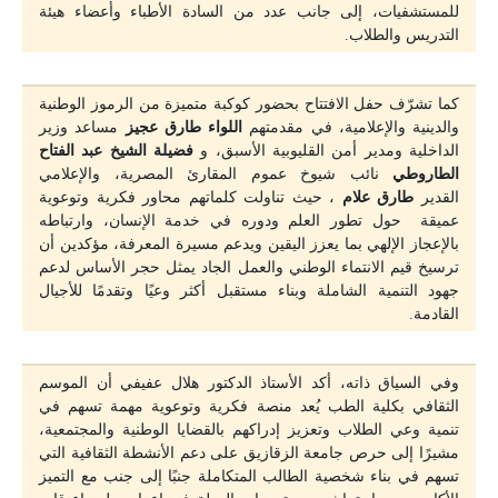
للمستشفيات، إلى جانب عدد من السادة الأطباء وأعضاء هيئة
التدريس والطلاب.
كما تشرّف حفل الافتتاح بحضور كوكبة متميزة من الرموز الوطنية
والدينية والإعلامية، في مقدمتهم
اللواء طارق عجيز
مساعد وزير
الداخلية ومدير أمن القليوبية الأسبق، و
فضيلة الشيخ عبد الفتاح
الطاروطي
نائب شيوخ عموم المقارئ المصرية، والإعلامي
القدير
طارق علام
، حيث تناولت كلماتهم محاور فكرية وتوعوية
عميقة حول تطور العلم ودوره في خدمة الإنسان، وارتباطه
بالإعجاز الإلهي بما يعزز اليقين ويدعم مسيرة المعرفة، مؤكدين أن
ترسيخ قيم الانتماء الوطني والعمل الجاد يمثل حجر الأساس لدعم
جهود التنمية الشاملة وبناء مستقبل أكثر وعيًا وتقدمًا للأجيال
القادمة.
وفي السياق ذاته، أكد الأستاذ الدكتور هلال عفيفي أن الموسم
الثقافي بكلية الطب يُعد منصة فكرية وتوعوية مهمة تسهم في
تنمية وعي الطلاب وتعزيز إدراكهم بالقضايا الوطنية والمجتمعية،
مشيرًا إلى حرص جامعة الزقازيق على دعم الأنشطة الثقافية التي
تسهم في بناء شخصية الطالب المتكاملة جنبًا إلى جنب مع التميز