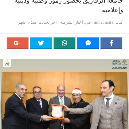
جامعة الزقازيق بحضور رموز وطنية ودينية
وإعلامية
كتب
ashraf arafa
في
اخبار الشرقية
آخر تحديث
منذ 6 أشهر