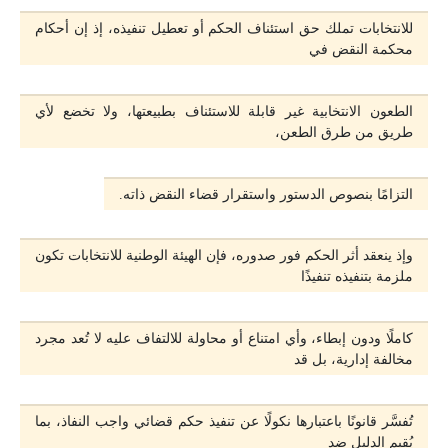
للانتخابات تملك حق استئناف الحكم أو تعطيل تنفيذه، إذ إن أحكام
محكمة النقض في
الطعون الانتخابية غير قابلة للاستئناف بطبيعتها، ولا تخضع لأي
طريق من طرق الطعن،
التزامًا بنصوص الدستور واستقرار قضاء النقض ذاته.
وإذ ينعقد أثر الحكم فور صدوره، فإن الهيئة الوطنية للانتخابات تكون
ملزمة بتنفيذه تنفيذًا
كاملًا ودون إبطاء، وأي امتناع أو محاولة للالتفاف عليه لا تُعد مجرد
مخالفة إدارية، بل قد
تُفسَّر قانونًا باعتبارها نكولًا عن تنفيذ حكم قضائي واجب النفاذ، بما
يُقيم الدليل ضد