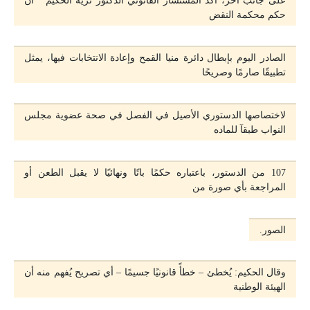
على جانب آخر، أكد المستشار القانوني الدكتور نزيه الحكيم أن
حكم محكمة النقض
الصادر اليوم بإبطال دائرة منيا القمح وإعادة الانتخابات فيها، يمثل
تطبيقًا صارمًا وصريحًا
لاختصاصها الدستوري الأصيل في الفصل في صحة عضوية مجلس
النواب طبقآ للماده
107 من الدستور، باعتباره حكمًا باتًا ونهائيًا لا يقبل الطعن أو
المراجعة بأي صورة من
الصور.
وقال الحكيم: يُخطئ – خطأً قانونيًا جسيمًا – أي تصريح يُفهم منه أن
الهيئة الوطنية