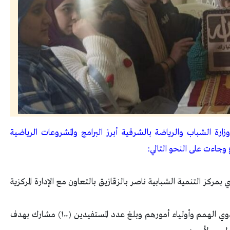
ة الشباب والرياضة بالشرقية أبرز البرامج والمشروعات الرياضية
ع وجاءت على النحو التالي:
مركز التنمية الشبابية ناصر بالزقازيق بالتعاون مع الإدارة المركزية
إستهدف البرنامج تعليم مهارات فنية وحرفية لذوي الهمم وأولياء أمورهم وبلغ عدد المستفيدين (١٠٠) مشارك بهدف