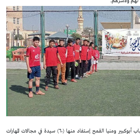
 لهم ولأسرهم.
نفذت أندية الفتاة والمرأة ورش عمل بمركزي شباب أبوكبير ومنيا القمح إستفاد منها (٦٠) سيدة في مجالات المهارات