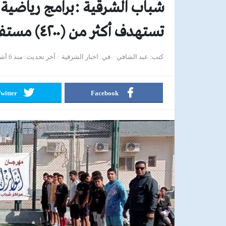
شباب الشرقية :برامج رياضية
تستهدف أكثر من (٤٢٠٠) مستفيداً
كتب
عبد الشافي
في
اخبار الشرقية
آخر تحديث
منذ 6 أشهر
witter
Facebook