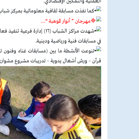
العملية والتمكين الإقتصادي.
كما نفذت مسابقة ثقافية معلوماتية بمركز شباب الزقازيق بحري بمشاركة (١٢٠)
مهرجان ” أنوار الموهبة “…
في مسابقات فنية ورياضية ودينية.
تنوعت الأنشطة ما بين (مسابقات غناء وفنون ت
قرآن – ورش أشغال يدوية – تدريبات مشروع مشوار