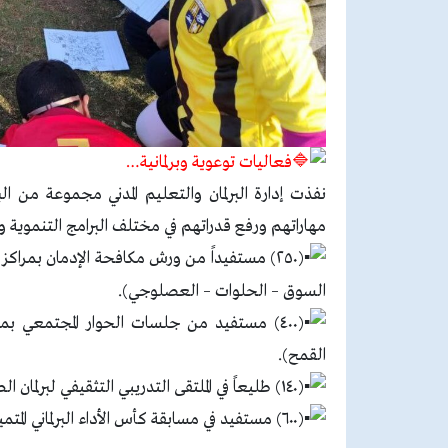
فعاليات توعوية وبرلمانية…
نفذت إدارة البرلمان والتعليم المدني مجموعة من 
مهاراتهم ورفع قدراتهم في مختلف البرامج التنموية 
(٢٥٠) مستفيداً من ورش مكافحة الإدمان بمراكز
السوق – الحلوات – العصلوجي).
(٤٠٠) مستفيد من جلسات الحوار المجتمعي ب
القمح).
(١٤٠) طليعاً في الملتقى التدريبي التثقيفي لبرلمان الطلائع.
(٦٠٠) مستفيد في مسابقة كأس الأداء البرلماني المتميز.