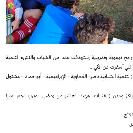
البرامج توعوية وتدريبية إستهدفت عدد من الشباب والنشء لتنمية
والتي أسفرت عن الآتي…
 (التنمية الشبابية ناصر- القطاوية – الإبراهيمية – أبو حماد – مشتول
مراكز ومدن (القنايات- ههيا- العاشر من رمضان- ديرب نجم- منيا