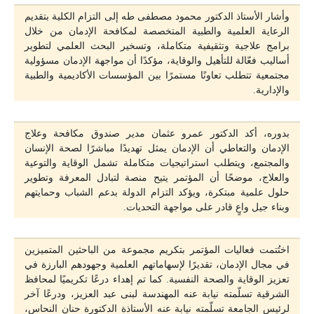
وأشار الأستاذ الدكتور محمود مصطفى طه إلى التزام الكلية بتقديم
الرعاية العلمية والطبية المتخصصة لمكافحة الإدمان من خلال
برامج علاجية وتثقيفية متكاملة، وتسخير البحث العلمي لتطوير
أساليب فعّالة للتأهيل والوقاية، مؤكدًا أن مواجهة الإدمان مسؤولية
مجتمعية تتطلب تعاونًا مستمرًا بين المؤسسات الأكاديمية والطبية
والإدارية.
بدوره، أكد الدكتور عمرو عثمان مدير صندوق مكافحة وعلاج
الإدمان والتعاطي أن الإدمان يمثل تهديدًا مباشرًا لصحة الإنسان
والمجتمع، ويتطلب استراتيجيات متكاملة تشمل الوقاية والتوعية
والعلاج، موضحًا أن المؤتمر يتيح منصة لتبادل المعرفة وتطوير
حلول علمية مبتكرة، ويؤكد التزام الدولة بدعم الشباب وحمايتهم
وبناء جيل واعٍ قادر على مواجهة التحديات.
اختُتمت فعاليات المؤتمر بتكريم مجموعة من الباحثين المتميزين
في مجال الإدمان، تقديرًا لإسهاماتهم العلمية وجهودهم البارزة في
تعزيز الوقاية والصحة النفسية. كما تم إهداء درعًا تكريميًا لمحافظ
الشرقية تسلّمته نيابة عنه المهندسة لبنى عبد العزيز، ودرعًا آخر
لرئيس الجامعة تسلّمته نيابة عنه الأستاذة الدكتورة حنان النحاس،