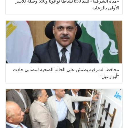
«مياه الشرقية» تنفذ 850 نشاطًا توعويًا و550 وصلة للأسر
الأولى بالرعاية
محافظ الشرقية يطمئن على الحالة الصحية لمصابي حادث
“أبو زعبل”