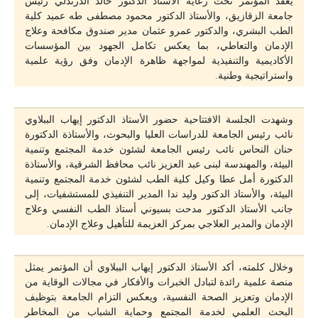
يُعقد المؤتمر تحت رعاية الأستاذ الدكتور خالد الدرندلي رئيس
جامعة الزقازيق، والأستاذ الدكتور محمود مصطفى طه عميد كلية
الطب البشري، والدكتور عمرو عثمان مدير صندوق مكافحة وعلاج
الإدمان والتعاطي، بما يعكس تكامل الجهود بين المؤسسات
الأكاديمية والتنفيذية لمواجهة ظاهرة الإدمان وفق رؤية علمية
واستراتيجية وطنية.
وشهدت الجلسة الافتتاحية حضور الأستاذ الدكتور إيهاب الببلاوي
نائب رئيس الجامعة للدراسات العليا والبحوث، والأستاذة الدكتورة
حنان النحاس نائب رئيس الجامعة لشئون خدمة المجتمع وتنمية
البيئة، والمهندسة لبنى عبد العزيز نائب محافظ الشرقية، والأستاذة
الدكتورة أمل عطا وكيل كلية الطب لشئون خدمة المجتمع وتنمية
البيئة، والأستاذ الدكتور وليد ندا المدير التنفيذي للمستشفيات، إلى
جانب الأستاذ الدكتور مدحت بسيوني أستاذ الطب النفسي وعلاج
الإدمان والمدير العلاجي بمركز العزيمة للتأهيل وعلاج الإدمان.
وخلال كلمته، أكد الأستاذ الدكتور إيهاب الببلاوي أن المؤتمر يمثل
منصة علمية رائدة لتبادل الخبرات والأفكار في مجالات الوقاية من
الإدمان وتعزيز الصحة النفسية، ويعكس التزام الجامعة بتوظيف
البحث العلمي لخدمة المجتمع وحماية الشباب من المخاطر