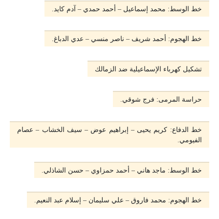
خط الوسط: محمد إسماعيل – أحمد حمدي – آدم كايد.
خط الهجوم: أحمد شريف – ناصر منسي – عدي الدباغ.
تشكيل كهرباء الإسماعيلية ضد الزمالك
حراسة المرمى: فرج شوقي.
خط الدفاع: كريم يحيى – إبراهيم عوض – سيف الخشاب – عصام
الفيومي.
خط الوسط: ماجد هاني – أحمد حمزاوي – حسن الشاذلي.
خط الهجوم: محمد فاروق – علي سليمان – إسلام عبد النعيم.