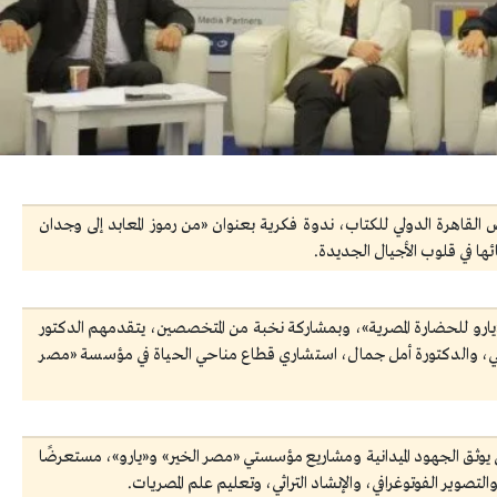
الون الثقافي»، ضمن فعاليات الدورة 57 لمعرض القاهرة الدولي للكتاب، ندوة فكرية بعنوان «من رموز المعابد إلى وجدان
ها في قلوب الأجيال الجديدة.
ارو للحضارة المصرية»، وبمشاركة نخبة من المتخصصين، يتقدمهم الدكتور
تي، والدكتورة أمل جمال، استشاري قطاع مناحي الحياة في مؤسسة «مصر
يوثق الجهود الميدانية ومشاريع مؤسستي «مصر الخير» و«يارو»، مستعرضًا
تصوير الفوتوغرافي، والإنشاد التراثي، وتعليم علم المصريات.