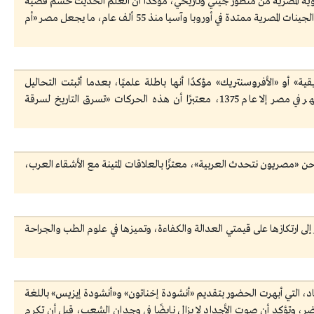
وية المصرية من منظور جيني وتاريخي، مؤكدًا أن العلم الحديث حسم قضية
الأصول المصرية، مستشهدًا بأبحاث جينية عالمية أثبتت أن الجينات المصرية ممتدة في أوروبا وآسيا منذ 55 ألف عام، ما يجعل مصر «أم
ة» أو «الأفروسنتريك» مؤكدًا أنها باطلة علميًا، بعدما أثبتت التحاليل
والبحوث العلمية أن الجين الإفريقي «الأسود» لم يظهر في مصر إلا عام 1375، معتبرًا أن هذه الحركات «تسرق التاريخ لسرقة
نحن «مصريون نتحدث العربية»، معتزًا بالعلاقات المتينة مع الأشقاء العرب،
لى ارتكازها على قيمتي العدالة والكفاءة، وتميزها في علوم الطب والجراحة
، التي أبهرت الحضور بتقديم «أنشودة إخناتون» و«أنشودة إيزيس» باللغة
اضر، وتؤكد أن صوت الأجداد لا يزال نابضًا في وجدان الشعب، قبل أن تكرم