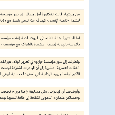
من جهتها، قالت الدكتورة أمل جمال، إن دور مؤسسة «م
ليشمل «تنمية الإنسان» كهدف استراتيجي يتسق مع رؤية ال
أما الدكتورة هالة الطلحاتي فروت قصة إنشاء مؤسسة «
بالتوعية بالهوية المصرية، مشيدة بالشراكة مع مؤسسة «م
وتطرقت إلى دور مؤسسة «يارو» في تعزيز الولاء، عبر تق
الأكبر لهذه الجهود الوطنية التي تستهدف حماية الوعي ا
و«مساكن عثمان»، لتحويل الثقافة إلى طاقة تنموية ومصد