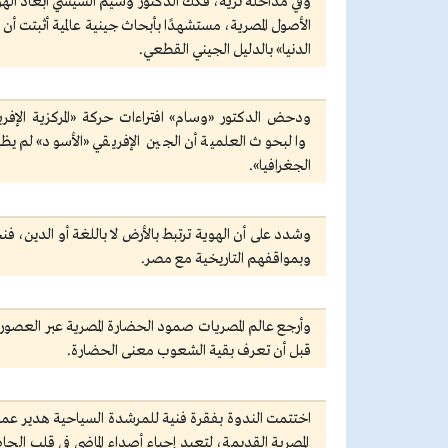
وفي مداخلة ثرية، فكك الدكتور وسيم السيسي أبعاد اله
الدنيا» بالدليل الجيني القطعي.
ودحض الدكتور «وسام» افتراءات حركة «المركزية الإفريقي
الجغرافيا».
وشدد على أن الهوية ترتبط بالأرض لا باللغة أو الدين، ف
وبمواقفهم التاريخية مع مصر.
وأرجع عالم المصريات صمود الحضارة المصرية عبر العصور إ
قبل أن تعرف بقية الشعوب معنى الحضارة.
اختتمت الندوة بفقرة فنية للمرشدة السياحية هدير عماد
المصرية القديمة، لتعيد إحياء أصداء الماضي في قلب الح