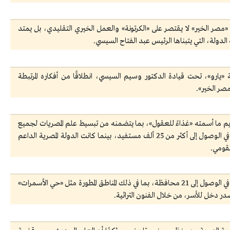
صر الخير» لا يقتصر على «الكرتونة» والعمل الخيري التقليدي، بل يمتد
دولة، التي يتبناها الرئيس عبد الفتاح السيسي.
يارو»، تحت قيادة الدكتور وسيم السيسي، انطلاقًا من أفكاره المرتبطة
صر الخير».
ديم ما أسمته «غذاءً للعقول»، بما يتضمنه من تبسيط علم المصريات لجميع
الفئات العمرية، مشيرة إلى أن المبادرات المشتركة نجحت في الوصول إلى أكثر من 25 ألف مستفيد، بينما كانت الدولة المصرية الداعم
لقومي.
وأوضحت أن المبادرات، مثل مسابقة «إحنا مين»، نجحت في الوصول إلى 21 محافظة، بما في ذلك المناطق المطورة مثل «حي الأسمرات»
ر دخل للأسر، من خلال الفنون التراثية.