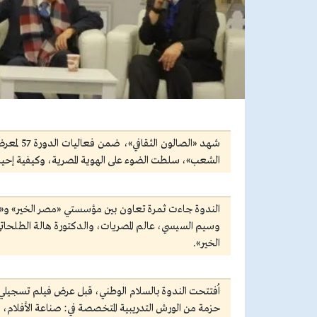
شهد «الص
الشعب»، سلطت الضوء على الهوية المصرية، وكيفية إحيائ
الندوة جاءت ثمرة تعاون بين مؤسستي «مصر الخير» و«ي
وسيم السيسي، عالم المصريات، والدكتورة هالة الطلحا
الخير».
اُفتتحت الندوة بالسلام الوطني، قبل عرض فيلم تسجيلي 
حزمة من الورش التدريبية المتخصصة في: صناعة الأفلام، وال