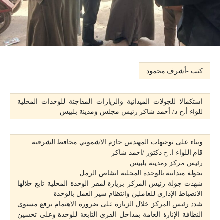
كتب -أشرف محمود
استكمالا للجولات الميدانية والزيارات المفاجئة للوحدات المحلية
للواء أ.ح د/ أحمد شاكر رئيس مجلس ومدينة بلبيس
وبناء على توجيهات المهندس حازم الاشموني محافظ الشرقية
قام اللواء ا. ح دكتور /احمد شاكر
رئيس مركز ومدينة بلبيس
بجولة ميدانية بالوحدة المحلية انشاص الرمل
شهدت جولة رئيس المركز بزيارة لمقر الوحدة المحلية تابع خلالها
الانضباط الإدارى للعاملين وانتظام سير العمل بالوحدة
شدد رئيس المركز خلال الزيارة على ضرورة الاهتمام برفع مستوى
النظافة الإنارة العامة بمداخل القرى التابعة للوحدة وعلي تحسين