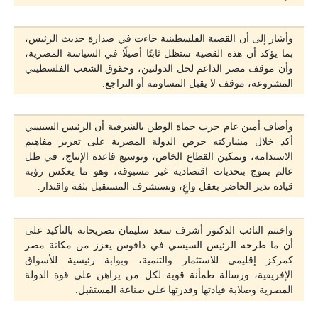
وأشار إلى أن القضية الفلسطينية جاءت في صدارة حديث الرئيس،
بما يؤكد أن هذه القضية ستظل ثابتًا أصيلًا في السياسة المصرية،
وأن موقف مصر الداعم لحل الدولتين، وحقوق الشعب الفلسطيني
المشروعة، موقف لا يقبل المساومة أو التراجع.
وأضاف أمين عام حزب حماة الوطن بالشرقية أن الرئيس السيسي
أكد خلال مشاركته حرص الدولة المصرية على تعزيز مفاهيم
الاستدامة، وتمكين القطاع الخاص، وتوسيع قاعدة الإنتاج، في ظل
عالم يموج بتحديات اقتصادية غير مسبوقة، وهو ما يعكس رؤية
قيادة تدير الحاضر بعقل واعٍ، وتستشرف المستقبل بثقة واقتدار.
واختتم النائب الدكتور أشرف سعد سليمان تصريحاته بالتأكيد على
أن ما طرحه الرئيس السيسي في دافوس يعزز من مكانة مصر
كمركز إقليمي للاستثمار والتنمية، وبوابة رئيسية للأسواق
الإفريقية، ورسالة طمأنة قوية لكل من يراهن على قوة الدولة
المصرية وصلابة قيادتها وقدرتها على صناعة المستقبل.