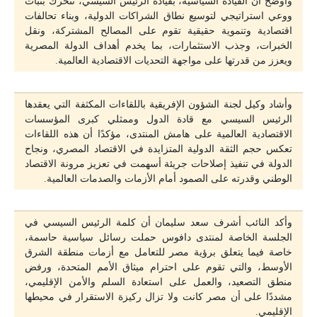
وأوضح أن القيادة السياسية، بقيادة الرئيس السيسي، تتحرك بثبات
ووعي استراتيجي لتوسيع نطاق الشراكات الدولية، وبناء تحالفات
اقتصادية وتنموية حقيقية تقوم على المصالح المشتركة، ونقل
الخبرات، وجذب الاستثمارات، بما يخدم أهداف الدولة المصرية
ويعزز من قدرتها على مواجهة التحديات الاقتصادية العالمية.
وأشاد وكيل لجنة الشؤون الإفريقية باللقاءات المكثفة التي يعقدها
الرئيس السيسي مع قادة الدول وممثلي كبرى المؤسسات
الاقتصادية العالمية على هامش المنتدى، مؤكدًا أن هذه اللقاءات
تعكس حجم الثقة الدولية المتزايدة في الاقتصاد المصري، ونجاح
الدولة في تنفيذ إصلاحات جريئة أسهمت في تعزيز مرونة الاقتصاد
الوطني وقدرته على الصمود أمام الأزمات والصدمات العالمية.
وأكد النائب أشرف سعد سليمان أن كلمة الرئيس السيسي في
الجلسة الخاصة لمنتدى دافوس حملت رسائل سياسية حاسمة،
خاصة فيما يتعلق برؤية مصر للتعامل مع أزمات منطقة الشرق
الأوسط، والتي تقوم على احترام ميثاق الأمم المتحدة، ورفض
منطق التصعيد، والعمل على استعادة السلم والأمن الإقليمي،
مشددًا على أن مصر كانت ولا تزال ركيزة الاستقرار في محيطها
الإقليمي.