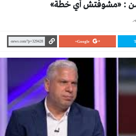
ن : «مشوفتش أي خطة»
Google+
T