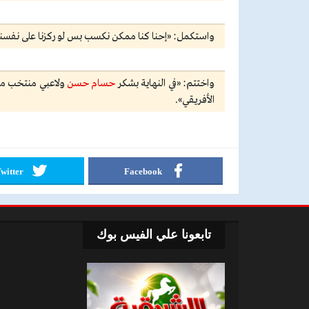
واستكمل: «إحنا كنا ممكن نكسب بس لو ركزنا على نفسنا
واختتم: «في النهاية بشكر
حسام حسن
ولاعبي منتخب مصر
الأفريقي».
witter
Facebook
تابعونا علي الفيس بوك