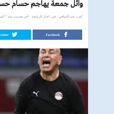
وائل جمعة يهاجم حسام حس
كتب
عبد الشافي
في
اخبار الرياضة
آخر تحديث
منذ 7 أشهر
witter
Facebook