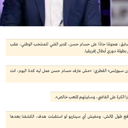
بق، هجومًا حادًا على حسام حسن، المدير الفني للمنتخب الوطني، عقب
بطولة دوري أبطال إفريقيا.
إن سبورتس» القطري: «مش عارف حسام حسن عمل ليه كدة اليوم، انت
لكرة على الفاضي، وسايبلهم الملعب خالص».
دافع طول الماتش، ومفيش أي سيناريو لو استقبلت هدف، اتكشفنا بعدها