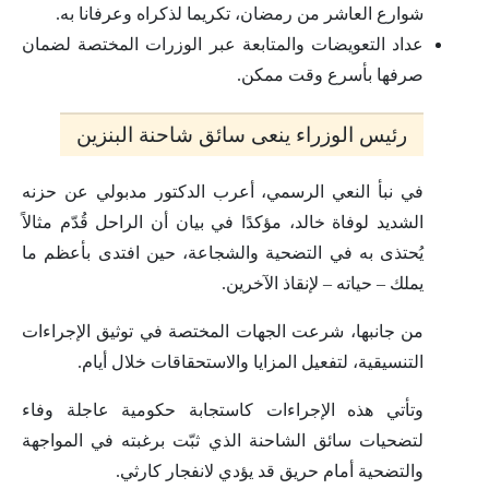
شوارع العاشر من رمضان، تكريما لذكراه وعرفانا به.
عداد التعويضات والمتابعة عبر الوزرات المختصة لضمان
صرفها بأسرع وقت ممكن.
رئيس الوزراء ينعى سائق شاحنة البنزين
في نبأ النعي الرسمي، أعرب الدكتور مدبولي عن حزنه
الشديد لوفاة خالد، مؤكدًا في بيان أن الراحل قُدّم مثالاً
يُحتذى به في التضحية والشجاعة، حين افتدى بأعظم ما
يملك – حياته – لإنقاذ الآخرين.
من جانبها، شرعت الجهات المختصة في توثيق الإجراءات
التنسيقية، لتفعيل المزايا والاستحقاقات خلال أيام.
وتأتي هذه الإجراءات كاستجابة حكومية عاجلة وفاء
لتضحيات سائق الشاحنة الذي ثبّت برغبته في المواجهة
والتضحية أمام حريق قد يؤدي لانفجار كارثي.