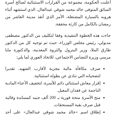
أعلنت الحكومة، مجموعة من القرارات الاستثنائية لصالح أسرة
السائق المتوفى خالد محمد شوقي عبدالعال، الذي استشهد أثناء
هروبه بالسيارة المشتعلة، الأمر الذي أنقذ مدينة العاشر من
رمضان بالكامل من كارثة محققة.
جاءت هذه الخطوة التنفيذية وفقا لتكليف من الدكتور مصطفى
مدبولي، رئيس مجلس الوزراء، حيث تم توجيه كل من الدكتور
طارق الملا، وزير البترول والثروة المعدنية، والدكتورة مايا
مرسي وزيرة التضامن الاجتماعي، للاتخاذ الفوري لما يلي:
صرف مكافأة مالية مجزية لأقارب الشهيد، تقديرا
لتضحياته التي تنادي عن بطولة استثنائية.
إقرار معاش استثنائي دائم للأسرة، لتخفيف الأعباء المادية
الناجمة عن فقدان المعيل.
منح الأسرة منحة فورية بـ 200 ألف جنيه كمساندة وقائية
قبل صرف بقية المستحقات.
إطلاق اسم «خالد محمد شوقي عبدالعال» على أحد