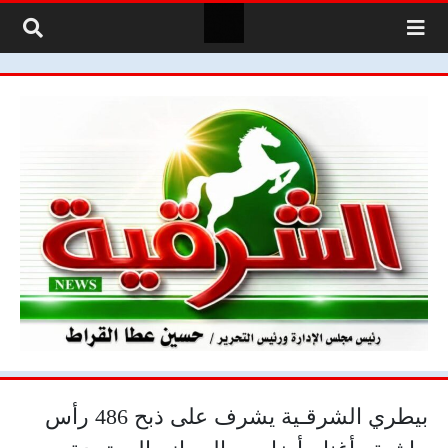
لتخطي إلى المحتوى
بيطري الشرقـية يشرف على ذبح 486 رأس