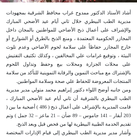
أشاد الأستاذ الدكتور ممدوح غراب محافظ الشرقية بمجهودات
مديرية الطب البيطري خلال ثاني أيام عيد الأضحي المبارك
والإشراف على أعمال ذبح الأضاحي للمواطنين بالمجان داخل
المجازر الحكومية المعتمدة ، ومنع الذبح بالطرق أو الشوارع أو
خارج المجازر حفاظاً على سلامة لحوم الأضاحي وعدم تلوث
البيئة ، وتوقيع غرامات علي المخالفين ، وكذلك تكثيف التفتيش
على محلات الجزارة ومحلات بيع وحفظ وتداول اللحوم
بالإشتراك مع مباحث التموين والرقابة التموينية للتأكد من سلامة
المنتجات المعروضة للحفاظ علي صحة وسلامة المواطنين.
ومن جانبه أوضح اللواء دكتور إبراهيم محمد متولي مدير مديرية
الطب البيطري بالشرقية أن ثاني أيام عيد الأضحي المبارك ،
قامت المديرية بالإشراف على أعمال ذبح ( 486 ) أضحية ما بين (
203 أبقار – 141 جاموس – 89 ضأن – 21 ماعز – 32 جمل ) وتم
تقديم الخدمة الطبية البيطرية لها من فحص قبل وبعد الذبح.
وأشار مدير مديرية الطب البيطري إلى قيام الإدارات المختصة