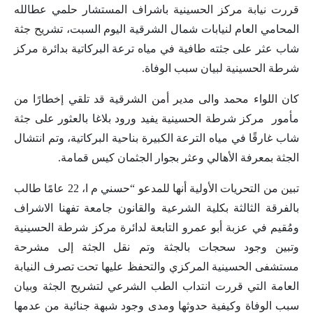
قررت نيابة مركز الحسينية باشراف المستشار حلمي عطالله
المحامي العام لنيابات شمال الشرقية اليوم السبت، تشريح جثة
شاب عثر على جثته طافية في مياه ترعة البركاتية بدائرة مركز
شرطة الحسينية لبيان سبب الوفاة.
كان اللواء محمد والى مدير أمن الشرقية قد تلقي إخطارًا من
مأمور مركز شرطة الحسينية يفيد ورود بلاغا بالعثور على جثة
شاب غارقًا في مياه الترعة الكبيرة بناحية البركاتية، وتم انتشال
الجثة بمعرفة الأهالي وعثر بجوار الجثمان كيس قمامة.
تبين من التحريات الأولية أنها للمدعو “حسني م ا، 22 عامًا طالب
بالفرقة الثالثة بكلية الشرعية والقانون جامعة تفهنا الاشراف
ومُقيم في عزبة أبو عمرو التابعة لدائرة مركز شرطة الحسينية
وتبين وجود سحجات بالجثة وتم نقل الجثة إلى مشرحة
مستشفى الحسينية المركزي والتحفظ عليها تحت تصرف النيابة
العامة التي قررت انتداب الطب الشرعي لتشريح الجثة وبيان
سبب الوفاة وكيفية حدوثها ومدى وجود شبهة جنائية من عدمها