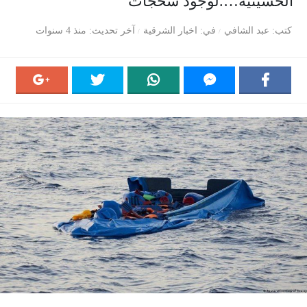
الحسينية….لوجود سحجات
كتب
عبد الشافي
في
اخبار الشرقية
آخر تحديث
منذ 4 سنوات