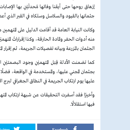
إزهاق روحها حتى أيقنا وفاتها مُحدثَيْنِ بها الإصاب
جثمانها بالقيود والسلاسل وسلكاه في القبر الذي أعداه
وكانت النيابة العامة قد أقامت الدليل على المتهمي
منه أدوات الحفر والمادة الحارقة، وكذا إقراراتُ المتهم
الجثمان بالمزرعة وبيانه تفصيلات الجريمة، ثم إقرار ا
كما تضمنت الأدلة قِبَل المتهميْنِ وجود البصمتيْنِ الو
بجثمان المجني عليها، والمستخدمة في الواقعة، فضلًا عن
عليها يوم ارتكاب الجريمة في النطاق الجغرافي لبرج ا
وأخيرًا فقد أسفرت التحقيقات عن شبهة ارتكاب المته
فيها استقلالًا.
witter
Facebook