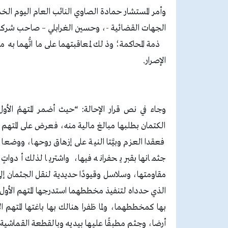
وأمر المستشار حمادة الصاوي النائب العام اليوم ال
الجهات القضائية -، وحسين الغرابلي – صاحب شركة –
ذمة المحاكمة؛ وذلك لمعاقبتهما على ما اتُّهما به
الإصرار.
وجاء في نص قرار الإحالة: “حيث أضمر المتهمُ الأو
الكتمان بطلبها مبالغ مالية منه، فعرض على المتهم الثان
فعقدا العزم وبيَّتا النية على إزهاق روحها، ووضعا 
جثمانها بقبر يحفرانه فيها، واشتريا لذلك أدوات
مقاومتها، وسلاسل وقيودًا حديدية لنقل الجثمان إلى 
الذي حدداه لتنفيذ مخططهما استدرجها المتهم الأول إلى 
بها كمخططهما، ولما ظفرا هنالك بها باغتها المتهم
أرضا، وجثم مطبقًا عليها بيديه وبالقطعة القماشية