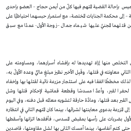
خميس بإحالة القضية المتهم فيها كلّ من أيمن حجاج – العضو بإحدى
 إلى محكمة الجنايات المختصة، مع استمرار حبسهما احتياطيًّا على
 من قتلهما المجنيَّ عليها شيماء جمال –زوجة الأول- عمدًا مع سبق
ل التخلص منها إزاءَ تهديدها له بإفشاء أسرارهما، ومساومته على
ي معاونته في قتلها، وقَبِل الأخير نظيرَ مبلغٍ ماليٍّ وعده الأولُ به،
لذلك مخططًا اتفقا فيه على استئجار مزرعة نائية لقتلها بها وإخفاء
ٍ لحفر القبر، وأعدَّا مسدسًا وقطعة قماشية لإحكام قتلها وشل
القبر بعد قتلها، ومادَّة حارقة لتشويه معالمه قبل دفنه، وفي اليوم
المزرعة بدعوى معاينتها لشرائها، بينما كان المتهم الثاني في انتظاره
 الأول بضربات على رأسها بمقبض المسدس، فأفقدها اتزانها وأسقطها
 حتى كتم أنفاسها، بينما أمسك الثاني بها لشل مقاومتها، قاصدين