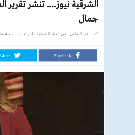
الشرقية نيوز…. تنشر تقرير ا
جمال
كتب
عبد الشافي
في
اخبار الشرقية
آخر تحديث
منذ 4 سنوات
witter
Facebook