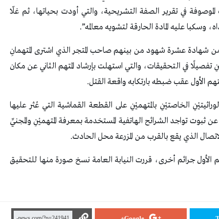
ات الموصوفة في تقرير الصفة التشريحية، والتي أودت بحياتها، ثم غلّا
، وسكبا عليه المادة الحارقة لتشويه معالمه”.
ن من شهادة عشرة شهود من بينهم صاحب المتجر الذي اشترى المتهمانِ
يْنِ تفصيلًا في التحقيقات، والتي استهلت بإرشاد المتهم الثاني عن مكان
لمتهم الأول عقب ضبطه بارتكابه واقعة القتل.
راثيتيْنِ الخاصتيْنِ بالمتهميْنِ على القطعة القماشية التي عُثر عليها
 ثبوت تواجد الشرائح الهاتفية المستخدمة بمعرفة المتهميْنِ والمجنيِّ
لاتصال الذي يقع بالقرب من المزرعة محل الحادث.
م الأول جرائم أخرى، قررت النيابة العامة نسخ صورة منها للتحقيق
Google+
T