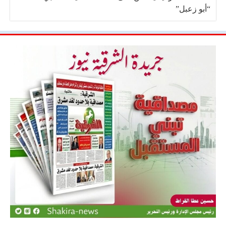
“أبو زعبل”