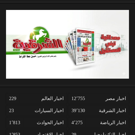
اخبار مصر
12٬755
اخبار العالم
229
اخبار الشرقية
39٬130
اخبار السيارات
23
اخبار الرياضة
4٬275
اخبار الحوادث
1٬813
اخبار التكنولوجيا
29
اخبار الاقتصاد
1٬853