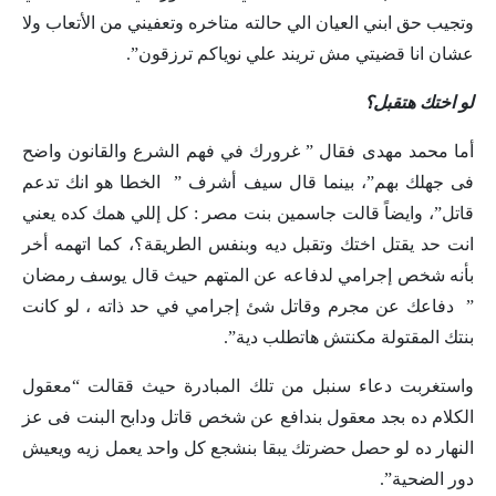
وتجيب حق ابني العيان الي حالته متاخره وتعفيني من الأتعاب ولا
عشان انا قضيتي مش تريند علي نوياكم ترزقون”.
لو اختك هتقبل؟
أما محمد مهدى فقال ” غرورك في فهم الشرع والقانون واضح
فى جهلك بهم”، بينما قال سيف أشرف ” الخطا هو انك تدعم
قاتل”، وايضاً قالت جاسمين بنت مصر : كل إللي همك كده يعني
انت حد يقتل اختك وتقبل ديه وبنفس الطريقة؟، كما اتهمه أخر
بأنه شخص إجرامي لدفاعه عن المتهم حيث قال يوسف رمضان
” دفاعك عن مجرم وقاتل شئ إجرامي في حد ذاته ، لو كانت
بنتك المقتولة مكنتش هاتطلب دية”.
واستغربت دعاء سنبل من تلك المبادرة حيث ققالت “معقول
الكلام ده بجد معقول بندافع عن شخص قاتل ودابح البنت فى عز
النهار ده لو حصل حضرتك يبقا بنشجع كل واحد يعمل زيه ويعيش
دور الضحية”.