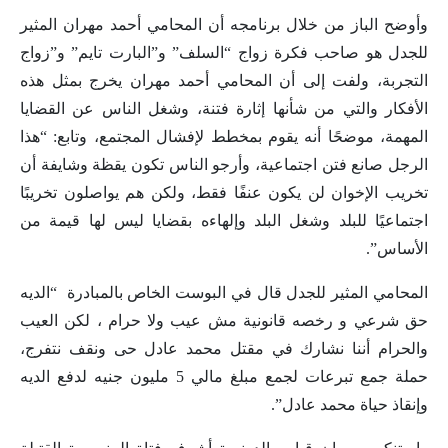
وأوضح الباز من خلال برنامجه أن المحامي أحمد مهران المثير
للجدل هو صاحب فكرة زواج “السلف” و”البارت تايم” و”زواج
التجربة، ولفت إلى أن المحامي أحمد مهران يخرج بمثل هذه
الأفكار والتي من شأنها إثارة فتنة، وشغل الناس عن القضايا
المهمة، موضحًا أنه يقوم بمخطط لإفشال المجتمع، وتابع: “هذا
الرجل صانع فتن اجتماعية، وأرجو الناس تكون يقظة وشايفة أن
تخريب الإخوان لن يكون عنفًا فقط، ولكن هم يواصلون تخريبًا
اجتماعيًا للبلد وشغل البلد وإلهاءه بقضايا ليس لها قيمة من
الأساس”.
المحامي المثير للجدل قال في البوست الخاص بالمبادرة “الديه
حق شرعي و رخصه قانونية مش عيب ولا حرام ، لكن العيب
والحرام أننا نشارك في مقتل محمد عادل حى ونقف نتفرج،
حملة جمع تبرعات لجمع مبلغ مالي 5 مليون جنيه لدفع الديه
وإنقاذ حياة محمد عادل”.