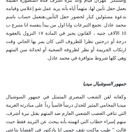
واستنكر مهران قيام والد نيرة أشرف فتاة المنصورة القتيلة
بعمل حفل تأبين لها، متهماً أياه بأنه يريد عمل شو إعلامي وقيامه
بدعوة مسئولين كبار لحضور حفل التأبين،هنعمل حساب باسم
محمد عادل نجمع التبرعات وانا اول من يبدأ بنفسه انا متبرع ب
10 الآلاف جنيه ، القانون يجيز في المادة ١٧ النزول بالعقوبة
درجة أو درجتين نظرا للظروف التى كان يمر بها الجاني وقت
ارتكاب الجريمة أو نظر لظروفه الصحية أو لحداثة سن المتهم
وهي كلها شروط متوافرة في محمد عادل.
جمهور السوشيال ميديا
وكعاته لقن الشعب المصري المتمثل في جمهور السوشيال
ميديا المحامي المثير للجدل درساً قاسياً رداً على مبادرته الغريبة
التي تنافي الغضب الشعبي العارم ضد المتهم بقتل نيرة أشرف،
منهم إسراء خطاب التي اتهمته بأنه يبحث عن التريند فقط حيث
قالت ” طيب ماكنت تقف جمبي انا يادكتور في القضايا بتاعتي