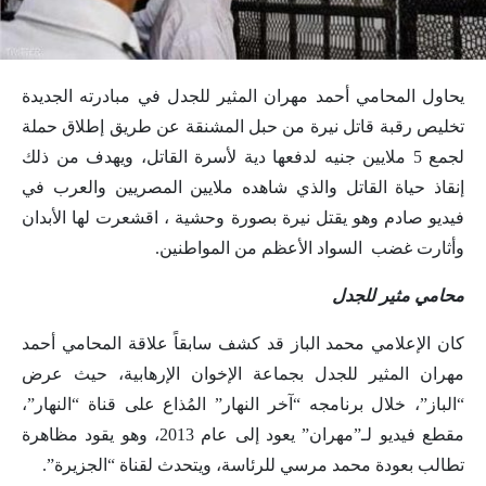
يحاول المحامي أحمد مهران المثير للجدل في مبادرته الجديدة
تخليص رقبة قاتل نيرة من حبل المشنقة عن طريق إطلاق حملة
لجمع 5 ملايين جنيه لدفعها دية لأسرة القاتل، ويهدف من ذلك
إنقاذ حياة القاتل والذي شاهده ملايين المصريين والعرب في
فيديو صادم وهو يقتل نيرة بصورة وحشية ، اقشعرت لها الأبدان
وأثارت غضب السواد الأعظم من المواطنين.
محامي مثير للجدل
كان الإعلامي محمد الباز قد كشف سابقاً علاقة المحامي أحمد
مهران المثير للجدل بجماعة الإخوان الإرهابية، حيث عرض
“الباز”، خلال برنامجه “آخر النهار” المُذاع على قناة “النهار”،
مقطع فيديو لـ”مهران” يعود إلى عام 2013، وهو يقود مظاهرة
تطالب بعودة محمد مرسي للرئاسة، ويتحدث لقناة “الجزيرة”.