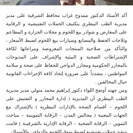
أكد الأستاذ الدكتور ممدوح غراب محافظ الشرقية على مدير
مديرية الطب البيطري بتكثيف الحملات التفتيشية و الرقابية
على المعارض و شوادر بيع اللحوم و محلات الجزارة و المطاعم
وثلاجات الحفظ والمصانع وسيارات بيع اللحوم لضبط الأسعار ،
والتأكد من صلاحية المنتجات المعروضة ومراعاتها لكافة
الإشتراطات الصحية و البيئية والإشراف على المذبوحات
بالمجازر الحكومية ومجازر الدواجن للحفاظ على صحة و سلامة
المواطنين ، مشدداً على ضرورة إتخاذ كافة الإجراءات القانونية
حيال المخالفين .
ومن جهته أوضح اللواء دكتور إبراهيم محمد متولي مدير مديرية
الطب البيطري أن المديرية ( إدارة المجازر و التفتيش على
اللحوم – أقسام الصحة بالإدارات البيطرية ) بالإشتراك مع
الجهات المعنية ( مجالس المدن – الرقابة التموينية – مباحث
التموين – الرقابة الصحية – الرقابة الإدارية بالشرقيىة ) قامت
بتنفيذ حملات تفتيشية لضبط سوق اللحوم والدواجن والأسماك.