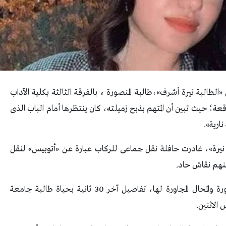
الطالبة نيرة أشرف»،طالبة المنصورة
،
بالفرقة الثالثة بكلية الآداب
؛ حيث تبين أن المتهم بذبح زميلته، كان ينتظرها أمام الباب الذى
ارية».
بة نيرة»، غادرت حافلة نقل جماعى للركاب عبارة عن «أتوبيس» لنقل
ينهم نقاش حاد.
وفسرت كاميرات المراقبة، قرب بوابات جامعة المنصورة والمحال المجاورة لها، تفاصيل آخر 30 ثانية بحياة طالبة جامعة
الاثنين.