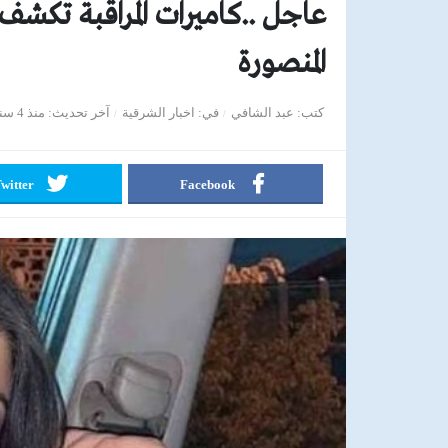
عاجل ..كاميرات المراقبة تكشف
المنصورة
كتب
عبد الشافي
في
اخبار الشرقية
آخر تحديث
منذ 4 سنوات
witter
Facebook