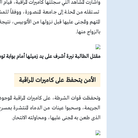
وأشارت المشاهد التي سجلتها كاميرات المراقبة، قيام 
تستقله من المحلة إلى جامعة المنصورة، ووفقاً لل
المتهم والمجنى عليها قبل نزولها من الأتوبيس، نتيج
بالزواج منها.
مقتل الطالبة نيرة أشرف على يد زميلها أمام بوابة ت
الأمن يتحفظ على كاميرات المراقبة
وتحفظت قوات الشرطة، على كاميرات المراقبة المو
الجريمة، وسحبوا عينات من الدماء المنتشرة بمسر
الذى طعن به المجنى عليها، ومحاولته الانتحار.