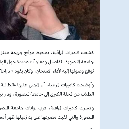
كشفت كاميرات المراقبة، بمحيط موقع جريمة مقتل «
جامعة المنصورة، تفاصيل ومفاجآت عديدة حول الواقعة
توقع وصولها إليه لأداء الامتحان، وكان يقود « دراجة ن
وأوضحت كاميرات المراقبة، أن المجنى عليها «الطال
الطلاب من المحلة الكبرى إلى جامعة المنصورة، ودار ب
المنصورة والتي لقيت مصرعها على يد زميلها ظهر أمس 