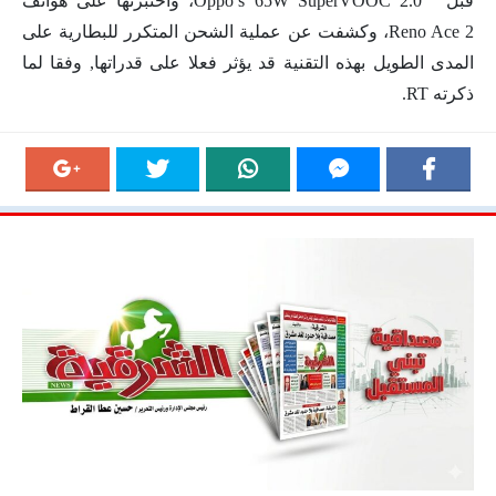
قبل “Oppo’s 65W SuperVOOC 2.0″، واختبرتها على هواتف
Reno Ace 2، وكشفت عن عملية الشحن المتكرر للبطارية على
المدى الطويل بهذه التقنية قد يؤثر فعلا على قدراتها, وفقا لما
ذكرته RT.