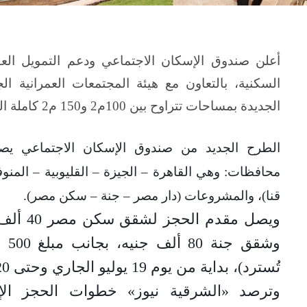
أعلن صندوق الإسكان الاجتماعي ودعم التمويل الع
السكنية، بالتعاون مع هيئة المجتمعات العمرانية ا
الجديدة بمساحات تتراوح بين 100م2 و150 م2 كاملة التشطيب، وبأسعار تبدأ من 364 ألف جنيه.
محافظات: وهي القاهرة – الجيزة – القليوبية – المنوف
قنا)، والمشروعات (دار مصر – جنة – سكن مصر).
وشق
تُسترد)، بداية من يوم 19 يوليو الجاري وحتى 20 أغسطس المقبل.
وترصد «الشرقية نيوز» خطوات الحجز الإ