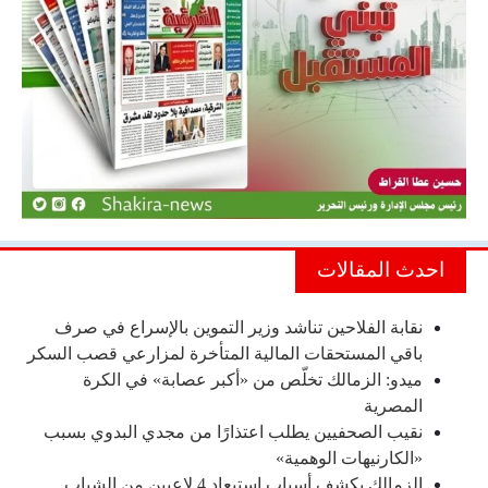
احدث المقالات
نقابة الفلاحين تناشد وزير التموين بالإسراع في صرف
باقي المستحقات المالية المتأخرة لمزارعي قصب السكر
ميدو: الزمالك تخلّص من «أكبر عصابة» في الكرة
المصرية
نقيب الصحفيين يطلب اعتذارًا من مجدي البدوي بسبب
«الكارنيهات الوهمية»
الزمالك يكشف أسباب استبعاد 4 لاعبين من الشباب..