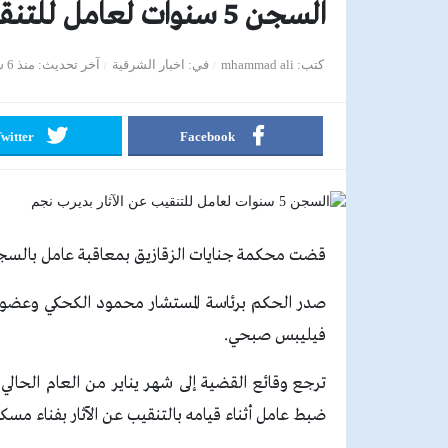
السجن 5 سنوات لعامل للتنقيب عن الآثار بديرب نجم
كتب
mhammad ali
في
اخبار الشرقية
آخر تحديث
منذ 6 سنوات
witter
Facebook
قضت محكمة جنايات الزقازيق بمعاقبة عامل بالسجن ٥ سنوات، لقيامه بالتنقيب عن الآثار بم
صدر الحكم برئاسة المستشار محمود الكحكي وعضوي
فيليبس صبحي.
ترجع وقائع القضية إلى شهر يناير من العام الحال
ضبط عامل أثناء قيامه بالتنقيب عن الآثار بفناء مسكن