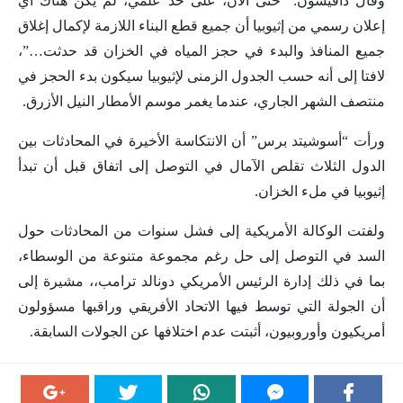
وقال دافيسون: “حتى الآن، على حد علمي، لم يكن هناك أي
إعلان رسمي من إثيوبيا أن جميع قطع البناء اللازمة لإكمال إغلاق
جميع المنافذ والبدء في حجز المياه في الخزان قد حدثت…”،
لافتا إلى أنه حسب الجدول الزمنى لإثيوبيا سيكون بدء الحجز في
منتصف الشهر الجاري، عندما يغمر موسم الأمطار النيل الأزرق.
ورأت “أسوشيتد برس” أن الانتكاسة الأخيرة في المحادثات بين
الدول الثلاث تقلص الآمال في التوصل إلى اتفاق قبل أن تبدأ
إثيوبيا في ملء الخزان.
ولفتت الوكالة الأمريكية إلى فشل سنوات من المحادثات حول
السد في التوصل إلى حل رغم مجموعة متنوعة من الوسطاء،
بما في ذلك إدارة الرئيس الأمريكي دونالد ترامب،، مشيرة إلى
أن الجولة التي توسط فيها الاتحاد الأفريقي وراقبها مسؤولون
أمريكيون وأوروبيون، أثبتت عدم اختلافها عن الجولات السابقة.