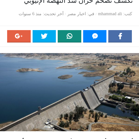
تكشف تضخم خزان سد النهضة الإثيوبي
كتب
mhammad ali
في
اخبار مصر
آخر تحديث
منذ 6 سنوات