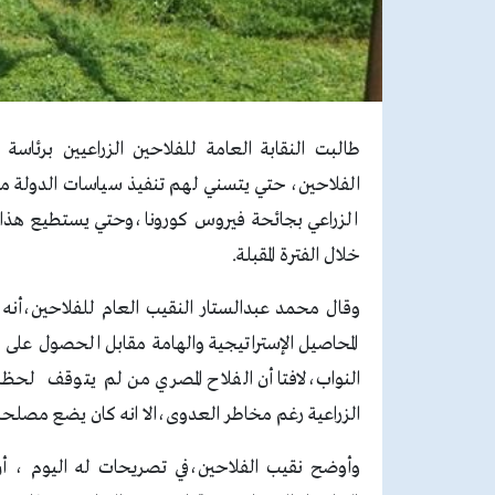
طالبت النقابة العامة للفلاحين الزراعيين برئاس
الفلاحين، حتي يتسني لهم تنفيذ سياسات الدولة من ا
الزراعي بجائحة فيروس كورونا،وحتي يستطيع هذا ا
خلال الفترة المقبلة.
وقال محمد عبدالستار النقيب العام للفلاحين،أنه
المحاصيل الإستراتيجية والهامة مقابل الحصول عل
النواب،لافتا أن الفلاح المصري من لم يتوقف ل
الزراعية رغم مخاطر العدوى،الا انه كان يضع مصلحة ال
وأوضح نقيب الفلاحين،في تصريحات له اليوم ، أن