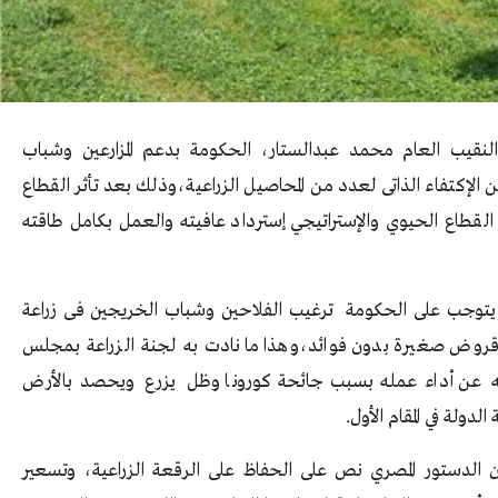
ة النقيب العام محمد عبدالستار، الحكومة بدعم المزارعين وشباب
لإكتفاء الذاتى لعدد من المحاصيل الزراعية،وذلك بعد تأثر القطاع
لقطاع الحيوي والإستراتيجي إسترداد عافيته والعمل بكامل طاقته
 يتوجب على الحكومة ترغيب الفلاحين وشباب الخريجين فى زراعة
ى قروض صغيرة بدون فوائد،وهذا ما نادت به لجنة الزراعة بمجلس
حظه عن أداء عمله بسبب جائحة كورونا وظل يزرع ويحصد بالأرض
دولة في المقام الأول.
 الدستور المصري نص على الحفاظ على الرقعة الزراعية، وتسعير