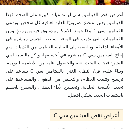
أعراض نقص الفيتامين سي لها تداعيات كبيرة على الصحة. فهذا
الفيتامين يعتبر عنصرًا ضروريًا للغاية لعافية كل شخص. ويدعى
الفيتامين سي C أيضًا حمض الأسكوربيك، وهو فيتامين مغذٍ، ومن
الفيتامينات التي تذوب في الماء، ويمتصه الجسم مباشرة في
الأمعاء الدقيقة. وبالنسبة إلى الغالبية العظمى من الثدييات، يتم
إنتاج الفيتامين سي C مباشرة في أجسامها، ولكن بالنسبة لبني
البشر؛ فيجب البحث عنه والحصول عليه من الأطعمة اليومية.
وبناءً عليه، فإنَّ النظام الغني بالفيتامين سي C يساعد على
ترسيخ وتثبيت العظام، والتخلص من الدهون، والمساعدة على
تجديد الأنسجة الجلدية، وتحسين الأداء الذهني، والسماح للجسم
باستيعاب الحديد بشكل أفضل،
أعراض نقص الفيتامين سي C