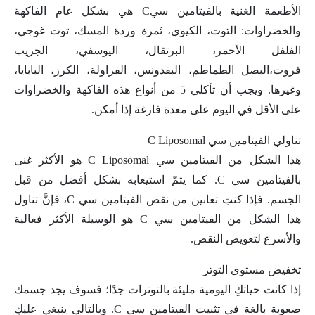
الأطعمة الغنية بالفيتامين سيC هي بشكل عام الفاكهة
والخضراوات: التوت، الكيوي، ثمرة وردة المسك، توت غوجي،
الفلفل الأحمر، البرتقال، اليوسفي، الجريب
فروت،البصل الطماطم، البقدونس، الفراولة، الكرز، البابايا،
وغيرها. ويجب أن تأكلي 5 من أنواع هذه الفاكهة والخضراوات
على الأقل في اليوم على معدة فارغة إذا أمكن.
تناولي الفيتامين سي C Liposomal
هذا الشكل من الفيتامين سي C Liposomal هو الأكثر غنى
بالفيتامين سي C. كما يتمّ استيعابه بشكل أفضل من قبل
الجسم. فإذا كنتِ تعانين من نقص الفيتامين سي C، فإنَّ تناول
هذا الشكل من الفيتامين سي C هو الوسيلة الأكثر فعالية
والأسرع لتعويض النقص.
تخفيض مستوى التوتر
إذا كانت حياتكِ اليومية مليئة بالتوترات جدًا؛ فسوف يجد جسمك
صعوبة بالغة في تثبيت الفيتامين سي C. وبالتالي ينبغي عليكِ