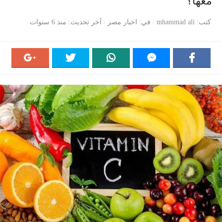
معها؟
كتب
mhammad ali
في
اخبار مصر
آخر تحديث
منذ 6 سنوات