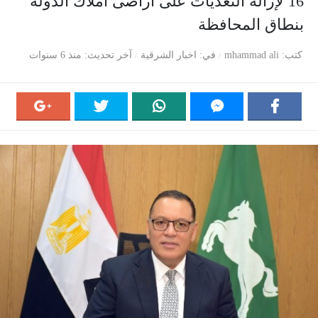
16 لإزالة التعديات على اراضى أملاك الدولة
بنطاق المحافظة
كتب
mhammad ali
في
اخبار الشرقية
آخر تحديث
منذ 6 سنوات