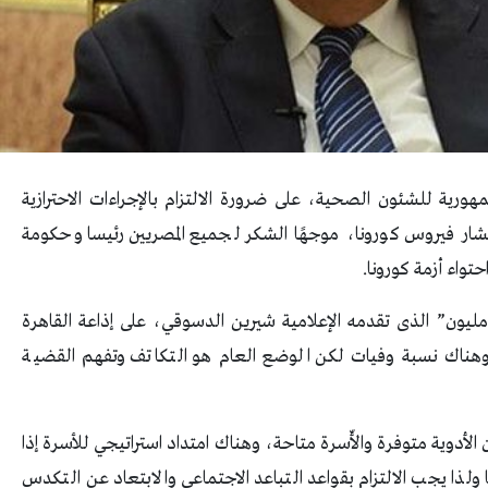
رية للشئون الصحية، على ضرورة الالتزام بالإجراءات الاحترازية
تشار فيروس كورونا، موجهًا الشكر لجميع المصريين رئيسا وحكومة
تواء أزمة كورونا.
ال خلال مداخله هاتفية ببرنامج “مسئول و100 مليون” الذى تقدمه الإعلامية شيرين الدسوقي، على إذاعة القاهرة
ت وهناك نسبة وفيات لكن الوضع العام هو التكاتف وتفهم القضية
دوية متوفرة والأّسرة متاحة، وهناك امتداد استراتيجي للأسرة إذا
ا ولذا يجب الالتزام بقواعد التباعد الاجتماعي والابتعاد عن التكدس