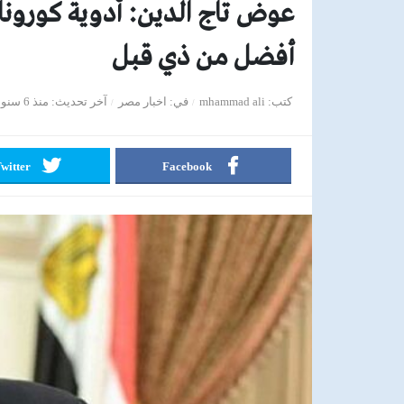
عوض تاج الدين: أدوية كورونا 
أفضل من ذي قبل
كتب
mhammad ali
في
اخبار مصر
آخر تحديث
منذ 6 سنوات
witter
Facebook