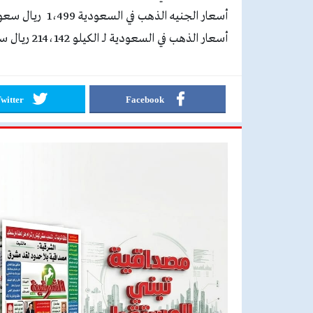
أسعار الجنيه الذهب في السعودية 1،499 ريـال سعودي أي ما يعادل 399.62 دولار أمريكي.
أسعار الذهب في السعودية لـ الكيلو 214،142 ريـال سعودي أي ما يعادل 57،087 دولار أمريكي.
witter
Facebook