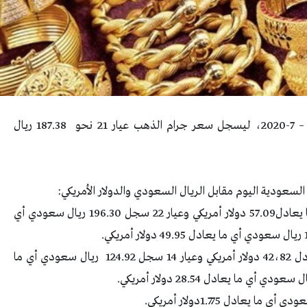
استقرت أسعار الذهب في السعودية في مستهل 6 – 7-2020، ليسجل سعر جرام الذهب عيار 21 نحو 187.38 ريـال
لسعودية اليوم مقابل الريـال السعودي والدولار الأمريكي:
حيث سجل عيار 24 نحو 214.14 ريـال سعودي أي ما يعادل57.09 دولار أمريكي وعيار 22 سجل 196.30 ريـال سعودي أي
وسجل عيار 18 نحو160.61 ريـال سعودي أي ما يعادل 42،82 دولار أمريكي وعيار 14 سجل 124.92 ريـال سعودي أي ما