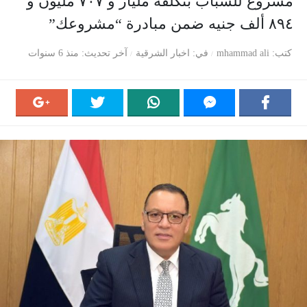
مشروع للشباب بتكلفة مليار و ٧٠٧ مليون و
٨٩٤ ألف جنيه ضمن مبادرة “مشروعك”
كتب
mhammad ali
في
اخبار الشرقية
آخر تحديث
منذ 6 سنوات