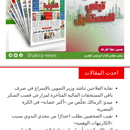
احدث المقالات
نقابة الفلاحين تناشد وزير التموين بالإسراع في صرف
باقي المستحقات المالية المتأخرة لمزارعي قصب السكر
ميدو: الزمالك تخلّص من «أكبر عصابة» في الكرة
المصرية
نقيب الصحفيين يطلب اعتذارًا من مجدي البدوي بسبب
«الكارنيهات الوهمية»
الزمالك يكشف أسباب استبعاد 4 لاعبين من الشباب..