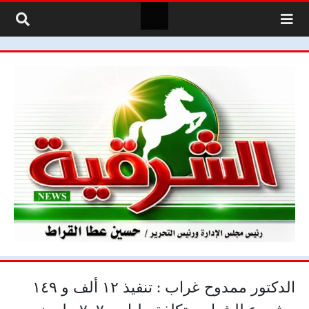
لتخطي إلى المحتوى
الدكتور ممدوح غراب : تنفيذ ١٢ ألف و ١٤٩