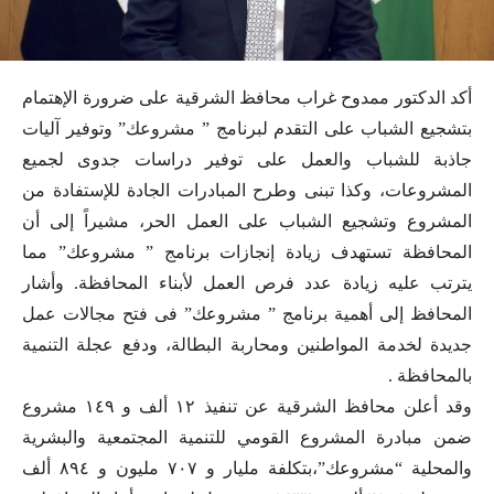
أكد الدكتور ممدوح غراب محافظ الشرقية على ضرورة الإهتمام
بتشجيع الشباب على التقدم لبرنامج ” مشروعك” وتوفير آليات
جاذبة للشباب والعمل على توفير دراسات جدوى لجميع
المشروعات، وكذا تبنى وطرح المبادرات الجادة للإستفادة من
المشروع وتشجيع الشباب على العمل الحر، مشيراً إلى أن
المحافظة تستهدف زيادة إنجازات برنامج ” مشروعك” مما
يترتب عليه زيادة عدد فرص العمل لأبناء المحافظة. وأشار
المحافظ إلى أهمية برنامج ” مشروعك” فى فتح مجالات عمل
جديدة لخدمة المواطنين ومحاربة البطالة، ودفع عجلة التنمية
بالمحافظة .
وقد أعلن محافظ الشرقية عن تنفيذ ١٢ ألف و ١٤٩ مشروع
ضمن مبادرة المشروع القومي للتنمية المجتمعية والبشرية
والمحلية “مشروعك”،بتكلفة مليار و ٧٠٧ مليون و ٨٩٤ ألف