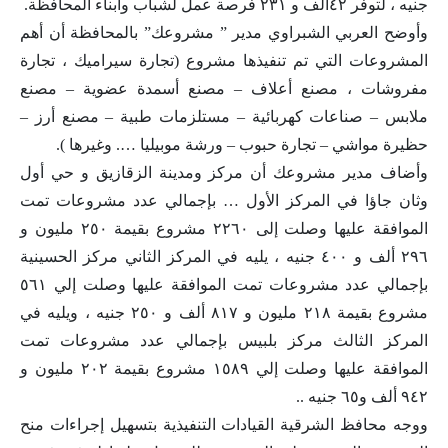
جنيه ، لتوفر ٤٢ألف و ٢٣١ فرصة عمل لشباب وأبناء المحافظة.
وأوضح العربي الشبراوي مدير ” مشروعك” بالمحافظة أن أهم
المشروعات التي تم تنفيذها مشروع (تجارة سيراميك ، تجارة
مفروشات ، مصنع أعلاف – مصنع أسمدة عضوية – مصنع
ملابس – صناعات كهربائية – مستلزمات طبية – مصنع أرز –
حظيرة مواشي – تجارة حبوب – ورشة موبيليا …. وغيرها ).
وأضاف مدير مشروعك أن مركز ومدينة الزقازيق و حي أول
وثان جاؤا في المركز الأول … بإجمالي عدد مشروعات تمت
الموافقة عليها وصلت إلى ٢٢٦٠ مشروع بقيمة ٢٥٠ مليون و
٢٩٦ ألف و ٤٠٠ جنيه ، يليه في المركز الثاني مركز الحسينية
بإجمالي عدد مشروعات تمت الموافقة عليها وصلت إلي ٥٦١
مشروع بقيمة ٢١٨ مليون و ٨١٧ ألف و ٢٥٠ جنيه ، ويليه في
المركز الثالث مركز بلبيس بإجمالي عدد مشروعات تمت
الموافقة عليها وصلت إلي ١٥٨٩ مشروع بقيمة ٢٠٢ مليون و
٩٤٢ ألف و٦٥ جنيه ..
ووجه محافظ الشرقية القيادات التنفيذية بتسهيل إجراءات منح