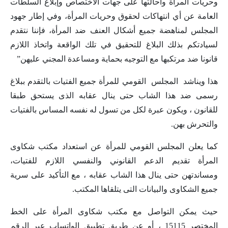
وحريات المرأة واحالتها على جهات الاختصاص وإبلاغ السلطات
العامة عن أي انتهاكات لحقوق وحريات المرأة، وفي إطار جهود
المجلس لمناهضة جميع أشكال العنف ضد المرأة، فإننا نتقدم
لسيادتكم بذلك البلاغ للتحقيق في تلك الواقعة واتخاذ اللازم
قانونا ضد مرتكبها مع التوجيه بحماية ومساعدة المجني عليهن”
هذا ويناشد المجلس القومي للمرأة جميع الفتيات بالتقدم ببلاغ
رسمى ضد هذا الشاب حتى ينال عقابه الذى يستحق طبقا
للقانون ، ويكون عبرة لكل من تسول له نفسه المساس بالفتيات
والتحرش بهن.
كما يعلن المجلس القومي للمرأة عن استعداد مكتب شكاوى
المرأة تقديم الدعم القانوني والنفسي اللازم للفتيات،
ومساندتهن حتى ينال هذا الشاب عقابه ، مع التأكيد على سرية
جميع الشكاوى والبيانات التى يتلقاها المكتب.
حيث يمكن التواصل مع مكتب شكاوى المرأة على الخط
المختصر 15115 ، أو عن طريق تطبيق الواتساب عبر الرقم