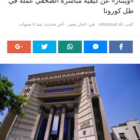
«ويبنار» عن كيفية مباشرة الصحفي عمله في
ظل كورونا
كتب
mhammad ali
في
اخبار مصر
آخر تحديث
منذ 6 سنوات