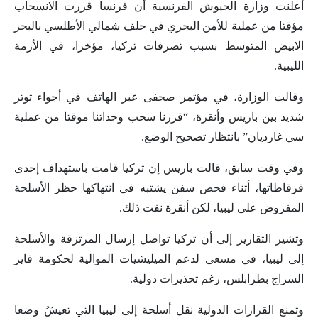
أعلنت وزارة الجيوش الفرنسية أن فرنسا قررت الانسحاب
مؤقتا من عملية للأمن البحري في حلف شمالي الأطلسي بالبحر
الابيض المتوسط بسبب تصرفات تركيا، مؤخرا، في الأزمة
الليبية.
وقالت الوزارة، في مؤتمر صحفى عبر الهاتف في أجواء توتر
شديد بين باريس وأنقرة، “قررنا سحب وحداتنا موقتا من عملية
سي غارديان” بانتظار تصحيح الوضع.
وفي وقت سابق، قالت باريس إن تركيا قامت باستهداف إحدى
فرقاطاتها، أثناء فحص سفن يشتبه في انتهاكها حظر الأسلحة
المفروض على ليبيا، لكن أنقرة نفت ذلك.
وتشير التقارير إلى أن تركيا تواصل إرسال المرتزقة والأسلحة
إلى ليبيا، في مسعى لدعم الميليشيات الموالية لحكومة فايز
السراج بطرابلس، رغم تحذيرات دولية.
وتمنع القرارات الدولية نقل أسلحة إلى ليبيا التي تعيشُ وضعا