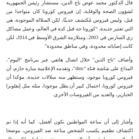
قال الدكتور محمد عوض تاج الدين، مستشار رئيس الجمهورية
لشؤون الصحة والوقاية، إن فيروس كورونا كان متواجدا من
قبل، وليس فيروس مُكتشف حديثًا، لكن السلالة الموجودة، هي
التي تعتبر جديدة، “كورونا جه قبل كدة في العالم، وعمل مشاكل
زي السارس في 2003، ومتلازمة الشرق الأوسط في 2014، لكن
كانت إصاباته محدودة، وفي مناطق محدودة”
وأضاف “تاج الدين” خلال اتصال هاتفي عبر ببرنامج “اليوم”،
المذاع على شاشة قناة “dmc”، وتقدمه الإعلامية سارة حازم، أن
فيروس كورونا موجود، وستظهر منه سلالات جديدة، مؤكدا أن
فيروس كورونا، احتمال كبير أن يظل موجودا، مثله مثل إنفلونزا
الخنازير، والعديد من الفيروسات الأخرى.
وأشار إلى أن مناعة المواطنين تكون أفضل، كما أنه إذا تم
اكتشاف تطعيم يكسب الشخص مناعة ضد الفيروس، موضحا