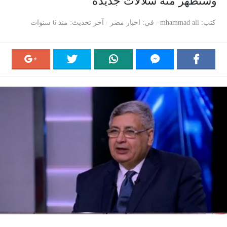
وستظهر منه سلالات جديدة
كتب
mhammad ali
في
اخبار مصر
آخر تحديث
منذ 6 سنوات