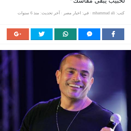
لحبيب يبقى مقاسك”
كتب
mhammad ali
في
اخبار مصر
آخر تحديث
منذ 6 سنوات