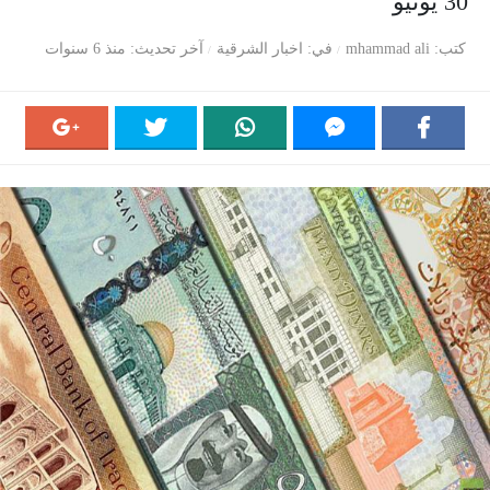
30 يونيو
كتب
mhammad ali
في
اخبار الشرقية
آخر تحديث
منذ 6 سنوات