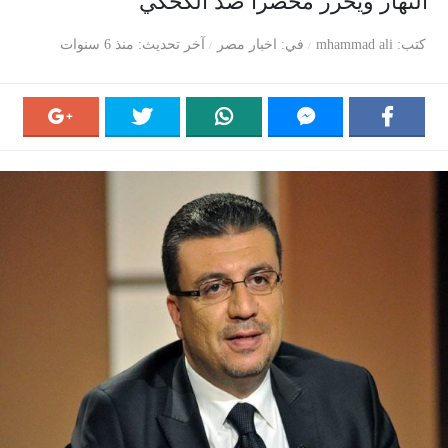
النهار ويحرر محضرا ضد الكحكي
كتب
mhammad ali
في
اخبار مصر
آخر تحديث
منذ 6 سنوات