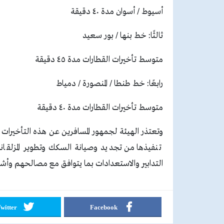
أسيوط / أسوان مدة ٤٠ دقيقة
ثالثًا: خط بنها / بور سعيد
متوسط تأخيرات القطارات مدة ٤٥ دقيقة
رابعًا: خط طنطا / المنصورة / دمياط
متوسط تأخيرات القطارات مدة ٤٠ دقيقة
وتعتذر الهيئة لجمهور المسافرين عن هذه التأخيرات
تنفيذها من تجديد وصيانة السكك وتطوير المزلقانا
التدابير والاستعدادات بما يتوافق مع مصالحهم وأش
witter
Facebook