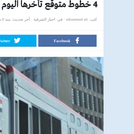
4 خطوط متوقع تأخرها اليوم …..لو مسافر بالقطار
كتب
mhammad ali
في
اخبار الشرقية
آخر تحديث
منذ 6 سنوات
witter
Facebook