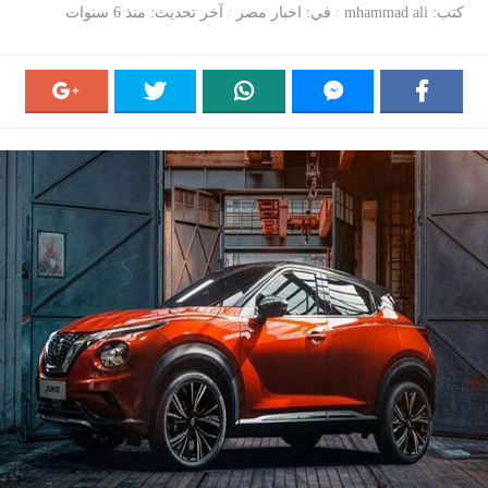
كتب
mhammad ali
في
اخبار مصر
آخر تحديث
منذ 6 سنوات