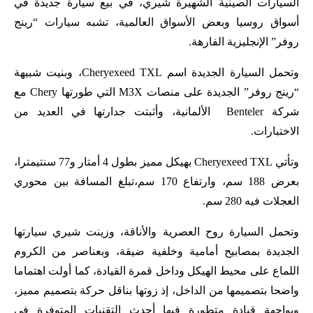
السيارات الصينية الشهيرة شيري، في بيع سيارة جديدة في
أسواق روسيا وبعض الأسواق العالمية، تشبه سيارات “رينج
روفر” الإنجليزية الفارهة.
وتحمل السيارة الجديدة اسم Cheryexeed TXL، وبنيت شبيهة
“رينج روفر” الجديدة على منصات M3X التي طورتها Chery مع
شركة Benteler الألمانية، وأثبتت جدارتها في العديد من
الاختبارات.
وتأتي Cheryexeed TXL بهيكل مميز بطول 4 أمتار و77 سنتيمترا،
بعرض 188 سم، وارتفاع 170 سم،تبلغ المسافة بين محوري
العجلات فيه 280 سم.
وتحمل السيارة روح العصرية والأناقة، وزينت شيري سيارتها
الجديدة بمصابيح أمامية وخلفية ضيقة، وبعناصر من الكروم
اللماع على محيط الهيكل وداخل قمرة القيادة، كما أولت اهتماما
واضحا بتصميمها من الداخل، إذ زوتها بناقل حركة بتصميم مميز،
وبواجهة قيادة متطورة فيها أحدث التقنيات المتوفرة في