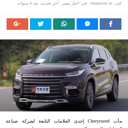
كتب
mhammad ali
في
اخبار مصر
آخر تحديث
منذ 6 سنوات
بدأت Cheryexeed إحدى العلامات التابعة لشركة صناعة